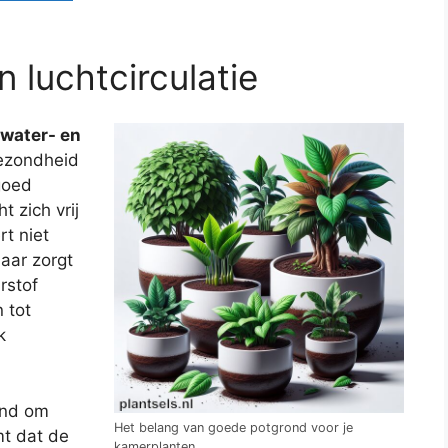
 luchtcirculatie
 water- en
gezondheid
goed
t zich vrij
t niet
aar zorgt
rstof
 tot
k
ond om
Het belang van goede potgrond voor je
mt dat de
kamerplanten